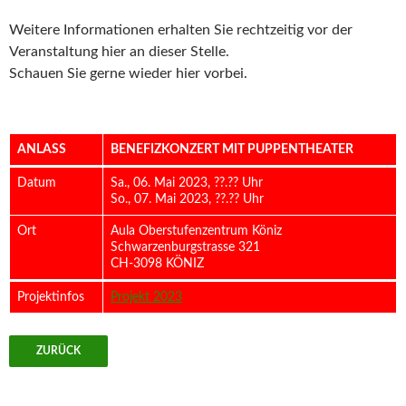
Weitere Informationen erhalten Sie rechtzeitig vor der
Veranstaltung hier an dieser Stelle.
Schauen Sie gerne wieder hier vorbei.
ANLASS
BENEFIZKONZERT MIT PUPPENTHEATER
Datum
Sa., 06. Mai 2023, ??.?? Uhr
So., 07. Mai 2023, ??.?? Uhr
Ort
Aula Oberstufenzentrum Köniz
Schwarzenburgstrasse 321
CH-3098 KÖNIZ
Projektinfos
Projekt 2023