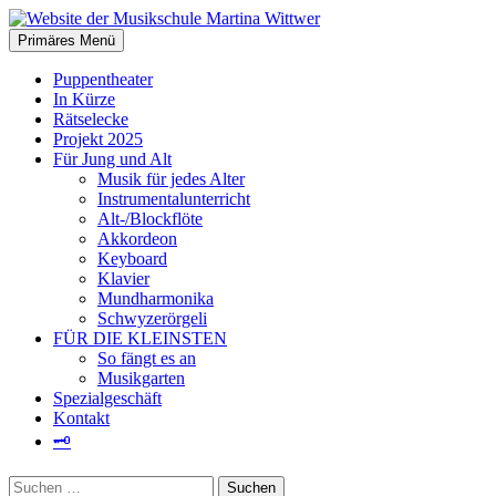
Zum
Inhalt
Suchen
Primäres Menü
springen
Website der Musikschule
Puppentheater
In Kürze
Martina Wittwer
Rätselecke
Projekt 2025
Für Jung und Alt
Musik für jedes Alter
Instrumentalunterricht
Alt-/Blockflöte
Akkordeon
Keyboard
Klavier
Mundharmonika
Schwyzerörgeli
FÜR DIE KLEINSTEN
So fängt es an
Musikgarten
Spezialgeschäft
Kontakt
🗝
Suchen