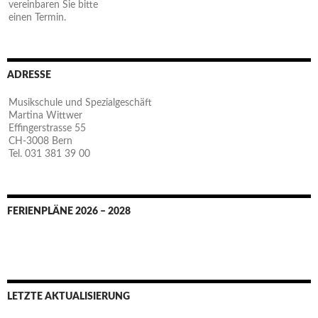
vereinbaren Sie bitte
einen Termin.
ADRESSE
Musikschule und Spezialgeschäft
Martina Wittwer
Effingerstrasse 55
CH-3008 Bern
Tel. 031 381 39 00
FERIENPLÄNE 2026 – 2028
LETZTE AKTUALISIERUNG