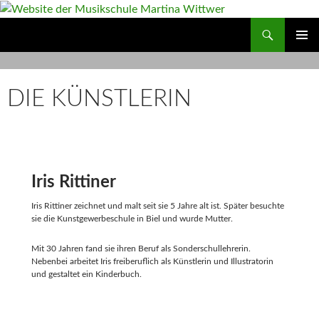
Zum
Inhalt
Suchen
Website der Musikschule Martina Wittwer
springen
PRIMÄR
MENÜ
DIE KÜNSTLERIN
Iris Rittiner
Iris Rittiner zeichnet und malt seit sie 5 Jahre alt ist. Später besuchte
sie die Kunstgewerbeschule in Biel und wurde Mutter.
Mit 30 Jahren fand sie ihren Beruf als Sonderschullehrerin.
Nebenbei arbeitet Iris freiberuflich als Künstlerin und Illustratorin
und gestaltet ein Kinderbuch.